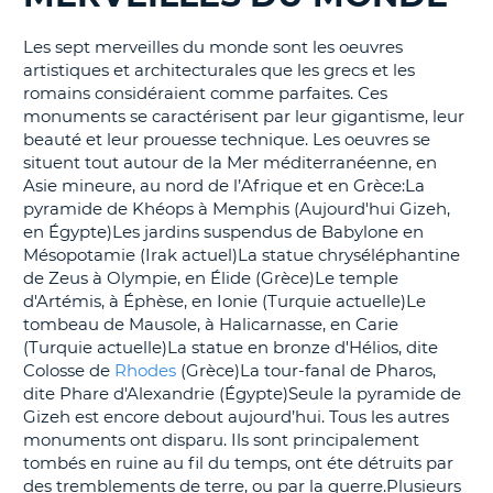
T
Les sept merveilles du monde sont les oeuvres
artistiques et architecturales que les grecs et les
romains considéraient comme parfaites. Ces
monuments se caractérisent par leur gigantisme, leur
beauté et leur prouesse technique. Les oeuvres se
situent tout autour de la Mer méditerranéenne, en
Asie mineure, au nord de l’Afrique et en Grèce:La
pyramide de Khéops à Memphis (Aujourd'hui Gizeh,
en Égypte)Les jardins suspendus de Babylone en
Mésopotamie (Irak actuel)La statue chryséléphantine
de Zeus à Olympie, en Élide (Grèce)Le temple
d'Artémis, à Éphèse, en Ionie (Turquie actuelle)Le
tombeau de Mausole, à Halicarnasse, en Carie
(Turquie actuelle)La statue en bronze d'Hélios, dite
Colosse de
Rhodes
(Grèce)La tour-fanal de Pharos,
dite Phare d'Alexandrie (Égypte)Seule la pyramide de
Gizeh est encore debout aujourd’hui. Tous les autres
monuments ont disparu. Ils sont principalement
tombés en ruine au fil du temps, ont éte détruits par
des tremblements de terre, ou par la guerre.Plusieurs
H