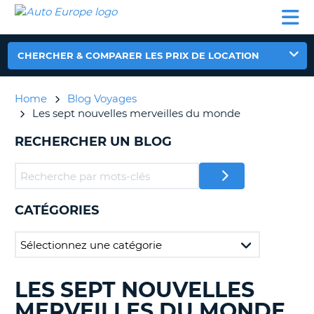
AUTO
LOCATION
LOCATION
CAMPING-
SUPPORT
EUROPE
DE
DE
PARTENAIRES
CAR
CLIENT
VOITURE
VOITURE
CHERCHER & COMPARER LES PRIX DE LOCATION
CAMPING-
CAR
Home
Blog Voyages
PARTENAIRES
Les sept nouvelles merveilles du monde
SUPPORT
ON
RECHERCHER UN BLOG
CLIENT
MON
COMPTE
GÉRER
CATÉGORIES
MA
RÉSERVATION
FRANCE
LES SEPT NOUVELLES
RECHERCHER
DES
MERVEILLES DU MONDE
BLOGS......