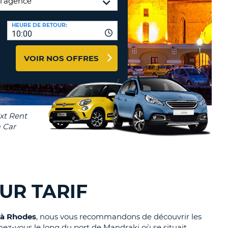
TION
NCES DE VOYAGES &
HEURE DE RETOUR:
10:00
AFFILIÉS
TÈRES
U
CONNEXION
VOIR NOS OFFRES
TÈRE
CULE
ALISER
TÈRE
CULE
UR TARIF
L
E
 à Rhodes
, nous vous recommandons de découvrir les
enez-vous le long du port de Mandraki où se situait