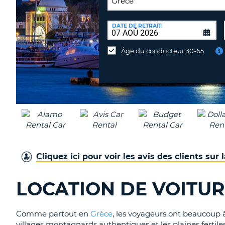
LIEU
DE
DATE DE RETRAIT:
Lieu
RESTITUTION:
de
Âge du conducteur 30-65
restitution
différent
Cliquez ici pour voir les avis des clients sur
LOCATION DE VOITUR
Comme partout en
Grèce
, les voyageurs ont beaucoup à
villages montagnards authentiques et les plaines fertile