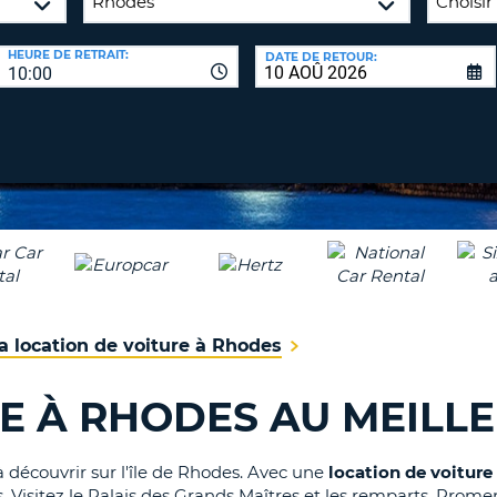
8-
VÉRIFICA
AGE
HEURE DE RETRAIT:
DATE DE RETOUR:
16
DU
10:00
CARAC
NOUVEA
AU
MOT
MOINS
DE
UN
PASSE
CARAC
MAJUS
AU
MOINS
RÉINITI
LE
UN
MOT
CARAC
DE
 la location de voiture à Rhodes
PASSE
MINUS
AU
E À RHODES AU MEILLE
MOINS
CANCE
UN
CHIFFR
 découvrir sur l'île de Rhodes. Avec une
location de voiture
AU
s. Visitez le Palais des Grands Maîtres et les remparts. Prom