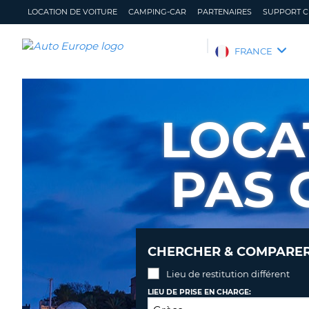
LOCATION DE VOITURE
CAMPING-CAR
PARTENAIRES
SUPPORT C
AUTO
FRANCE
EUROPE
LOCATION
DE
LOCA
VOITURE
CAMPING-
CAR
PAS 
PARTENAIRES
SUPPORT
CLIENT
MON
GÉRER
CHERCHER & COMPARER 
COMPTE
MA
RÉSERVATION
Lieu de restitution différent
FRANCE
LIEU DE PRISE EN CHARGE: