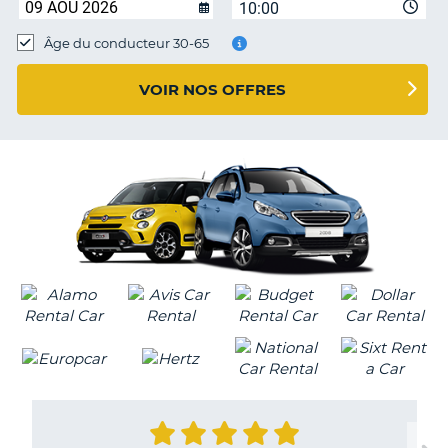
10:00
T
Âge du conducteur 30-65
VOIR NOS OFFRES
H