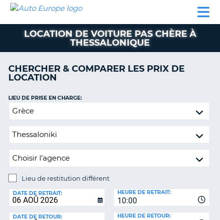
AUTO
LOCATION
LOCATION
CAMPING-
SUPPORT
EUROPE
DE
DE
PARTENAIRES
CAR
CLIENT
VOITURE
VOITURE
LOCATION DE VOITURE PAS CHÈRE À
THESSALONIQUE
CAMPING-
CAR
CHERCHER & COMPARER LES PRIX DE
PARTENAIRES
LOCATION
SUPPORT
ON
LIEU DE PRISE EN CHARGE:
CLIENT
Lieu
MON
de
COMPTE
restitution
différent
GÉRER
MA
RÉSERVATION
Lieu de restitution différent
FRANCE
LIEU
HEURE DE RETRAIT:
DE
DATE DE RETRAIT:
10:00
RESTITUTION:
HEURE DE RETOUR:
DATE DE RETOUR: