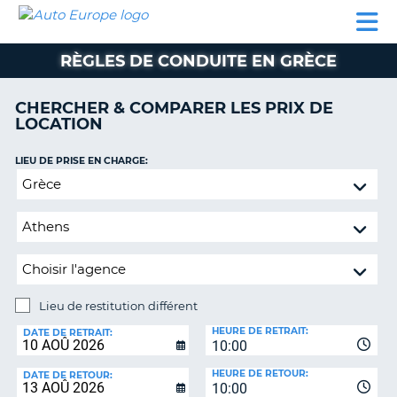
AUTO
LOCATION
LOCATION
CAMPING-
SUPPORT
EUROPE
DE
DE
PARTENAIRES
CAR
CLIENT
VOITURE
VOITURE
RÈGLES DE CONDUITE EN GRÈCE
CAMPING-
CAR
CHERCHER & COMPARER LES PRIX DE
LOCATION
PARTENAIRES
SUPPORT
LIEU DE PRISE EN CHARGE:
ON
CLIENT
Lieu
de
MON
restitution
COMPTE
différent
GÉRER
MA
RÉSERVATION
Lieu de restitution différent
LIEU
FRANCE
HEURE DE RETRAIT:
DE
DATE DE RETRAIT:
10:00
RESTITUTION:
HEURE DE RETOUR:
DATE DE RETOUR:
10:00