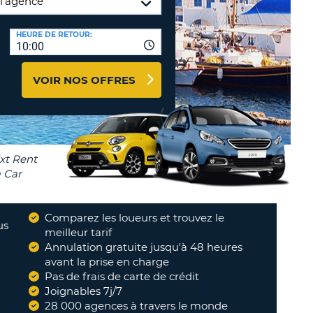
TION
NCES DE VOYAGES &
HEURE DE RETOUR:
10:00
AFFILIÉS
TÈRES
U
CONNEXION
VOIR NOS OFFRES
TÈRE
CULE
ALISER
TÈRE
Comparez les loueurs et trouvez le
CULE
us
meilleur tarif
i propose des
Annulation gratuite jusqu'à 48 heures
ons qui nous
L
avant la prise en charge
ent trouvé...
"
Pas de frais de carte de crédit
E
E
Joignables 7j/7
28 000 agences à travers le monde