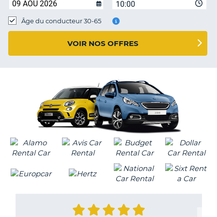
10:00
T
Âge du conducteur 30-65
VOIR NOS OFFRES
H