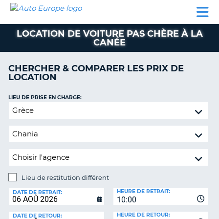
AUTO
LOCATION
LOCATION
CAMPING-
SUPPORT
EUROPE
DE
DE
PARTENAIRES
CAR
CLIENT
VOITURE
VOITURE
LOCATION DE VOITURE PAS CHÈRE À LA
CANÉE
CAMPING-
CAR
CHERCHER & COMPARER LES PRIX DE
PARTENAIRES
LOCATION
SUPPORT
ON
LIEU DE PRISE EN CHARGE:
CLIENT
Lieu
MON
de
COMPTE
restitution
différent
GÉRER
MA
RÉSERVATION
Lieu de restitution différent
FRANCE
LIEU
HEURE DE RETRAIT:
DE
DATE DE RETRAIT:
10:00
RESTITUTION:
HEURE DE RETOUR:
DATE DE RETOUR: