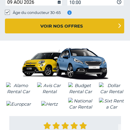
10:00
T
Âge du conducteur 30-65
VOIR NOS OFFRES
H