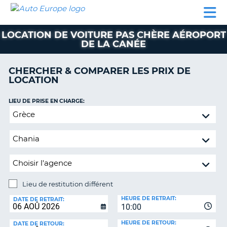
AUTO
LOCATION
LOCATION
CAMPING-
SUPPORT
EUROPE
DE
DE
PARTENAIRES
CAR
CLIENT
VOITURE
VOITURE
LOCATION DE VOITURE PAS CHÈRE AÉROPORT
DE LA CANÉE
CAMPING-
CAR
CHERCHER & COMPARER LES PRIX DE
PARTENAIRES
LOCATION
SUPPORT
ON
LIEU DE PRISE EN CHARGE:
CLIENT
Lieu
MON
de
COMPTE
restitution
différent
GÉRER
MA
RÉSERVATION
Lieu de restitution différent
FRANCE
LIEU
HEURE DE RETRAIT:
DE
DATE DE RETRAIT:
10:00
RESTITUTION:
HEURE DE RETOUR:
DATE DE RETOUR: