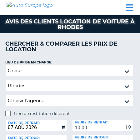
AUTO
LOCATION
LOCATION
CAMPING-
SUPPORT
EUROPE
DE
DE
PARTENAIRES
CAR
CLIENT
VOITURE
VOITURE
AVIS DES CLIENTS LOCATION DE VOITURE À
RHODES
CAMPING-
CAR
CHERCHER & COMPARER LES PRIX DE
PARTENAIRES
LOCATION
SUPPORT
ON
LIEU DE PRISE EN CHARGE:
CLIENT
Lieu
MON
de
COMPTE
restitution
différent
GÉRER
MA
RÉSERVATION
Lieu de restitution différent
FRANCE
LIEU
HEURE DE RETRAIT:
DE
DATE DE RETRAIT:
10:00
RESTITUTION:
HEURE DE RETOUR:
DATE DE RETOUR: