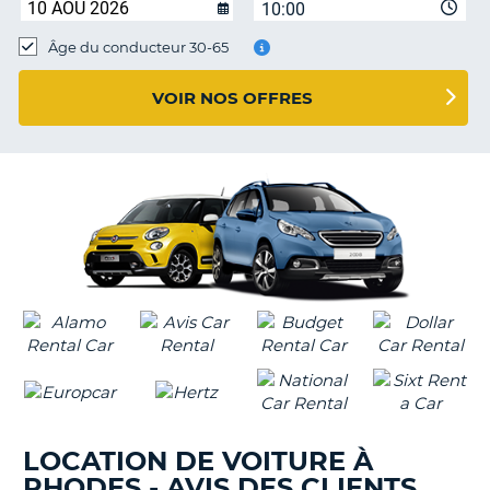
10:00
T
Âge du conducteur 30-65
VOIR NOS OFFRES
LOCATION DE VOITURE À
RHODES - AVIS DES CLIENTS
H