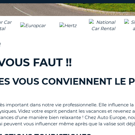
8-
VÉRIFICA
AGE
16
DU
CARAC
NOUVEA
AU
MOT
MOINS
DE
!
UN
PASSE
CARAC
VOUS FAUT !!
MAJUS
AU
MOINS
RÉINITI
ES VOUS CONVIENNENT LE 
LE
UN
MOT
CARAC
DE
PASSE
MINUS
AU
s important dans notre vie professionnelle. Elle influence l
MOINS
hysiques. Videz votre esprit pendant les vacances et revenez au
CANCE
UN
 vacances d’une manière bien relaxante ! Chez Auto Europe, no
ui peuvent vous influencer même après que la valise soit déj
CHIFFR
AU