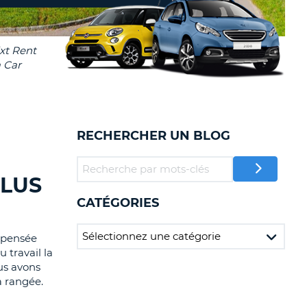
TION
NCES DE VOYAGES &
AFFILIÉS
TÈRES
U
CONNEXION
TÈRE
RECHERCHER UN BLOG
CULE
ALISER
PLUS
CATÉGORIES
TÈRE
CULE
a pensée
 travail la
L
us avons
à rangée.
E