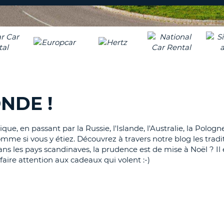
8-
VÉRIFICA
AGE
16
DU
CARAC
NOUVEA
AU
MOT
MOINS
DE
UN
PASSE
CARAC
NDE !
MAJUS
AU
MOINS
RÉINITI
e, en passant par la Russie, l'Islande, l'Australie, la Polog
LE
UN
mme si vous y étiez. Découvrez à travers notre blog les tradi
MOT
CARAC
 les pays scandinaves, la prudence est de mise à Noël ? Il e
DE
PASSE
MINUS
aire attention aux cadeaux qui volent :-)
AU
MOINS
CANCE
UN
CHIFFR
AU