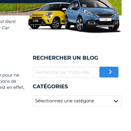
TION
NCES DE VOYAGES &
AFFILIÉS
TÈRES
U
CONNEXION
TÈRE
RECHERCHER UN BLOG
CULE
ALISER
ne pour ne
tions de
CATÉGORIES
TÈRE
st en effet,
CULE
L
E