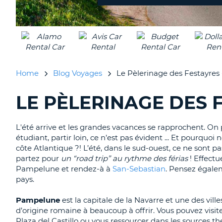
Home
Blog Voyages
Le Pèlerinage des Festayres -
LE PÈLERINAGE DES F
RECHERCHER
DES
BLOGS......
L'été arrive et les grandes vacances se rapprochent. On p
étudiant, partir loin, ce n’est pas évident ... Et pourquoi
côte Atlantique ?!
L’été, dans le sud-ouest, ce ne sont p
partez pour
un “
road
trip” au rythme des
férias
!
Effectu
Pampelune et
rendez-à
à
San-S
ebastian
.
Pensez égaleme
pays.
Pampelune
est la capitale de la Navarre et une des vil
d’origine romaine à beaucoup à offrir.
Vous pouvez visiter
Plaza
del
Castillo
ou vous ressourcer dans les sources the