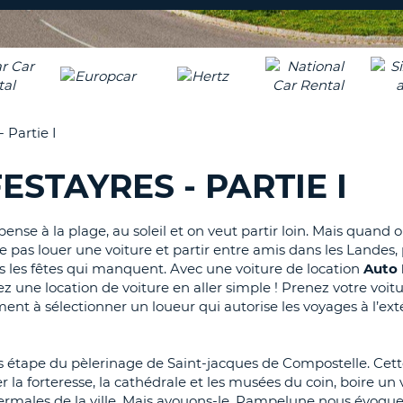
8-
VÉRIFICA
AGE
16
DU
CARAC
NOUVEA
AU
MOT
MOINS
DE
 Partie I
UN
PASSE
CARAC
ESTAYRES - PARTIE I
MAJUS
AU
MOINS
RÉINITI
ense à la plage, au soleil et on veut partir loin. Mais quand o
LE
UN
 ne pas louer une voiture et partir entre amis dans les Landes, 
MOT
CARAC
as les fêtes qui manquent.
Avec une voiture de location
Auto
DE
PASSE
MINUS
ez une location de
voiture
en aller simple !
Prenez votre voitu
nt à sélectionner un loueur qui autorise les voyages à l’ext
AU
MOINS
CANCE
UN
les étape du pèlerinage de Saint-jacques de
Compostelle
.
Cette
CHIFFR
 la forteresse, la cathédrale et les musées du coin, boire un v
AU
rmales de la ville.
Mais avouons-le, Pampelune nous évoque 