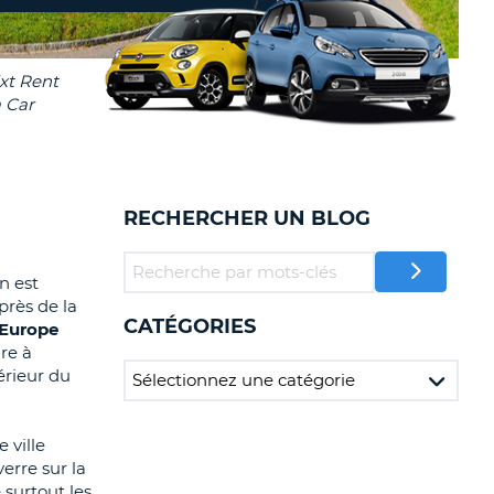
TION
NCES DE VOYAGES &
AFFILIÉS
TÈRES
U
CONNEXION
TÈRE
RECHERCHER UN BLOG
CULE
ALISER
n est
près de la
CATÉGORIES
TÈRE
 Europe
CULE
re à
érieur du
L
 ville
E
erre sur la
surtout les