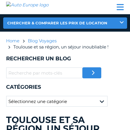
AUTO
LOCATION
LOCATION
CAMPING-
SUPPORT
EUROPE
DE
DE
PARTENAIRES
CAR
CLIENT
VOITURE
VOITURE
CHERCHER & COMPARER LES PRIX DE LOCATION
CAMPING-
CAR
Home
Blog Voyages
PARTENAIRES
Toulouse et sa région, un séjour inoubliable !
SUPPORT
ON
RECHERCHER UN BLOG
CLIENT
MON
COMPTE
GÉRER
CATÉGORIES
MA
RÉSERVATION
FRANCE
TOULOUSE ET SA
RECHERCHER
DES
RÉGION, UN SÉJOUR
BLOGS......