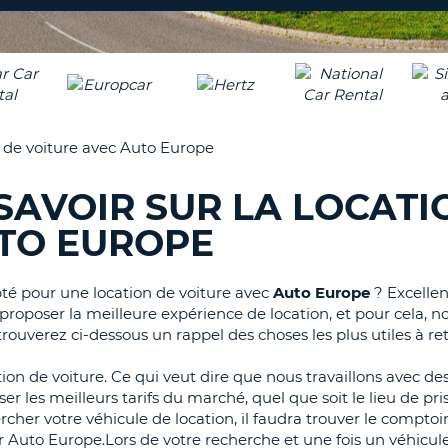
8-
VÉRIFICA
AGE
16
DU
CARAC
NOUVEA
AU
MOT
MOINS
DE
on de voiture avec Auto Europe
UN
PASSE
CARAC
SAVOIR SUR LA LOCATI
MAJUS
AU
UTO EUROPE
MOINS
RÉINITI
LE
UN
MOT
pté pour une location de voiture avec
Auto Europe
? Excellen
CARAC
DE
oposer la meilleure expérience de location, et pour cela, n
PASSE
MINUS
uverez ci-dessous un rappel des choses les plus utiles à ret
AU
MOINS
CANCE
ion de voiture. Ce qui veut dire que nous travaillons avec de
UN
er les meilleurs tarifs du marché, quel que soit le lieu de pri
CHIFFR
cher votre véhicule de location, il faudra trouver le comptoi
AU
r Auto Europe.Lors de votre recherche et une fois un véhicul