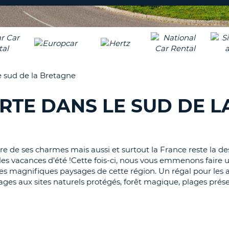
8-
VÉRIFICA
AGE
16
DU
CARAC
NOUVEA
AU
MOT
MOINS
DE
e sud de la Bretagne
UN
PASSE
CARAC
TE DANS LE SUD DE L
MAJUS
AU
MOINS
RÉINITI
LE
UN
MOT
e de ses charmes mais aussi et surtout la France reste la de
CARAC
DE
lles vacances d'été !Cette fois-ci, nous vous emmenons faire 
PASSE
MINUS
 des magnifiques paysages de cette région. Un régal pour le
AU
ages aux sites naturels protégés, forêt magique, plages prése
MOINS
CANCE
UN
CHIFFR
AU