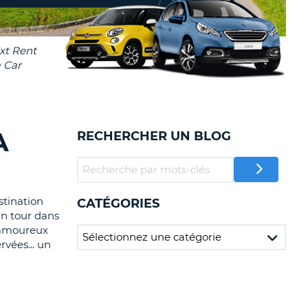
TION
NCES DE VOYAGES &
AFFILIÉS
TÈRES
U
CONNEXION
TÈRE
A
RECHERCHER UN BLOG
CULE
ALISER
stination
CATÉGORIES
TÈRE
un tour dans
CULE
s amoureux
rvées... un
L
E