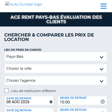
AUTO
LOCATION
LOCATION
CAMPING-
SUPPORT
EUROPE
DE
DE
PARTENAIRES
CAR
CLIENT
VOITURE
VOITURE
ACE RENT PAYS-BAS ÉVALUATION DES
CLIENTS
CAMPING-
CAR
CHERCHER & COMPARER LES PRIX DE
PARTENAIRES
LOCATION
SUPPORT
ON
LIEU DE PRISE EN CHARGE:
CLIENT
Lieu
MON
de
COMPTE
restitution
différent
GÉRER
MA
RÉSERVATION
Lieu de restitution différent
FRANCE
LIEU
HEURE DE RETRAIT:
DE
DATE DE RETRAIT:
10:00
RESTITUTION:
HEURE DE RETOUR:
DATE DE RETOUR: