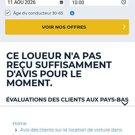
10:00
T
Âge du conducteur 30-65
VOIR NOS OFFRES
CE LOUEUR N'A PAS
REÇU SUFFISAMMENT
D'AVIS POUR LE
MOMENT.
ÉVALUATIONS DES CLIENTS AUX PAYS-BAS
Alamo
Avis
Budget
Home
Dollar
Avis des clients sur la location de voiture dans
H