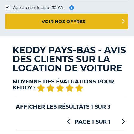
T
Âge du conducteur 30-65
VOIR NOS OFFRES
KEDDY PAYS-BAS - AVIS
DES CLIENTS SUR LA
LOCATION DE VOITURE
MOYENNE DES ÉVALUATIONS POUR
KEDDY :
AFFICHER LES RÉSULTATS 1 SUR 3
PAGE 1 SUR 1
H