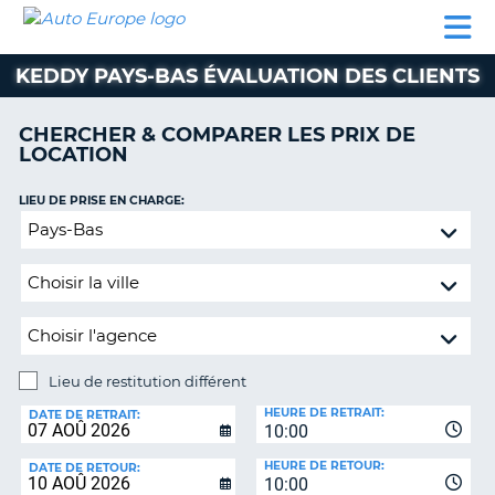
AUTO
LOCATION
LOCATION
CAMPING-
SUPPORT
EUROPE
DE
DE
PARTENAIRES
CAR
CLIENT
VOITURE
VOITURE
KEDDY PAYS-BAS ÉVALUATION DES CLIENTS
CAMPING-
CAR
CHERCHER & COMPARER LES PRIX DE
LOCATION
PARTENAIRES
SUPPORT
LIEU DE PRISE EN CHARGE:
ON
CLIENT
Lieu
de
MON
restitution
COMPTE
différent
GÉRER
MA
RÉSERVATION
Lieu de restitution différent
LIEU
FRANCE
HEURE DE RETRAIT:
DE
DATE DE RETRAIT:
10:00
RESTITUTION:
HEURE DE RETOUR:
DATE DE RETOUR:
10:00