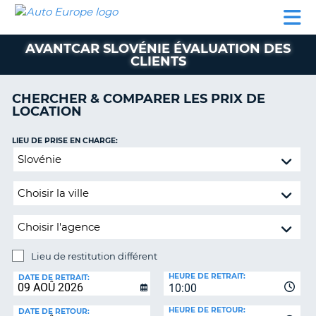
AUTO
LOCATION
LOCATION
CAMPING-
SUPPORT
EUROPE
DE
DE
PARTENAIRES
CAR
CLIENT
VOITURE
VOITURE
AVANTCAR SLOVÉNIE ÉVALUATION DES
CLIENTS
CAMPING-
CAR
CHERCHER & COMPARER LES PRIX DE
PARTENAIRES
LOCATION
SUPPORT
ON
LIEU DE PRISE EN CHARGE:
CLIENT
Lieu
MON
de
COMPTE
restitution
différent
GÉRER
MA
RÉSERVATION
Lieu de restitution différent
FRANCE
LIEU
HEURE DE RETRAIT:
DE
DATE DE RETRAIT:
10:00
RESTITUTION:
HEURE DE RETOUR:
DATE DE RETOUR: