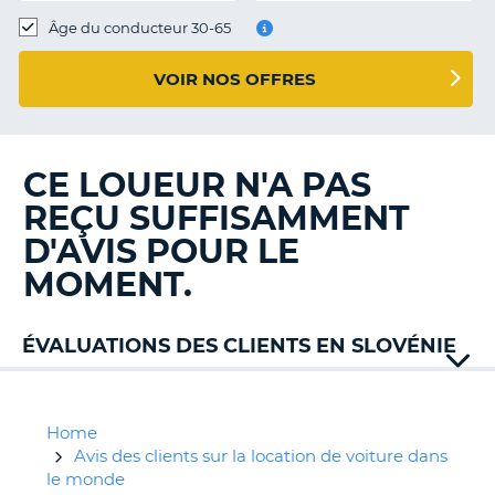
T
Âge du conducteur 30-65
VOIR NOS OFFRES
CE LOUEUR N'A PAS
REÇU SUFFISAMMENT
D'AVIS POUR LE
MOMENT.
ÉVALUATIONS DES CLIENTS EN SLOVÉNIE
Alamo
Auto
Union
Home
Avantcar
Avis des clients sur la location de voiture dans
Carwiz
le monde
H