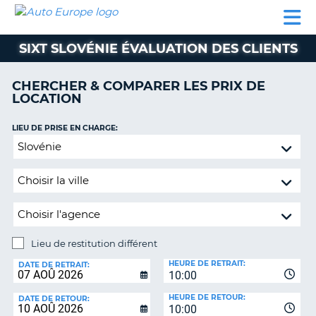
AUTO
LOCATION
LOCATION
CAMPING-
SUPPORT
EUROPE
DE
DE
PARTENAIRES
CAR
CLIENT
VOITURE
VOITURE
SIXT SLOVÉNIE ÉVALUATION DES CLIENTS
CAMPING-
CAR
CHERCHER & COMPARER LES PRIX DE
LOCATION
PARTENAIRES
SUPPORT
LIEU DE PRISE EN CHARGE:
ON
CLIENT
Lieu
de
MON
restitution
COMPTE
différent
GÉRER
MA
RÉSERVATION
Lieu de restitution différent
LIEU
FRANCE
HEURE DE RETRAIT:
DE
DATE DE RETRAIT:
10:00
RESTITUTION:
HEURE DE RETOUR:
DATE DE RETOUR:
10:00