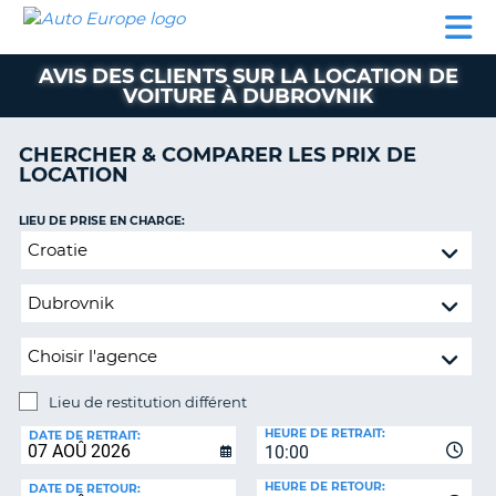
AUTO
LOCATION
LOCATION
CAMPING-
SUPPORT
EUROPE
DE
DE
PARTENAIRES
CAR
CLIENT
VOITURE
VOITURE
AVIS DES CLIENTS SUR LA LOCATION DE
VOITURE À DUBROVNIK
CAMPING-
CAR
CHERCHER & COMPARER LES PRIX DE
PARTENAIRES
LOCATION
SUPPORT
ON
LIEU DE PRISE EN CHARGE:
CLIENT
Lieu
MON
de
COMPTE
restitution
différent
GÉRER
MA
RÉSERVATION
Lieu de restitution différent
FRANCE
LIEU
HEURE DE RETRAIT:
DE
DATE DE RETRAIT:
10:00
RESTITUTION:
HEURE DE RETOUR:
DATE DE RETOUR: