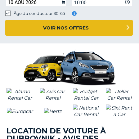
10:00
T
Âge du conducteur 30-65
VOIR NOS OFFRES
LOCATION DE VOITURE À
DUBROVNIK - AVIS DES
H