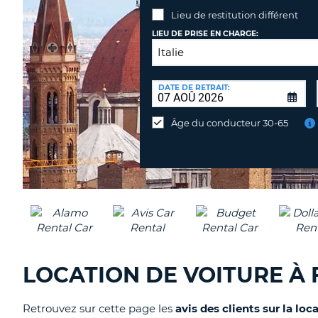
Lieu de restitution différent
LIEU DE PRISE EN CHARGE:
LIEU
DE
DATE DE RETRAIT:
Lieu
RESTITUTION:
de
Âge du conducteur 30-65
restitution
différent
LOCATION DE VOITURE À 
Retrouvez sur cette page les
avis des clients sur la loc