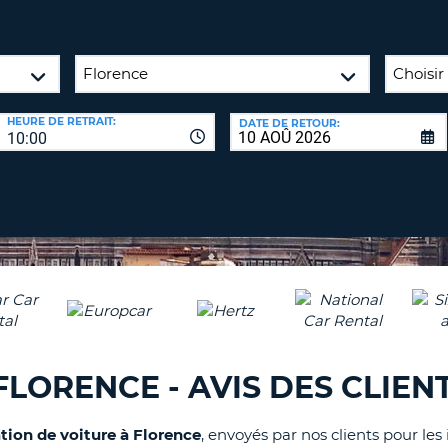
8-
VÉRIFICA
AGE
16
DU
CARAC
NOUVEA
AU
MOT
HEURE DE RETRAIT:
DATE DE RETOUR:
MOINS
DE
10:00
UN
PASSE
CARAC
MAJUS
AU
MOINS
RÉINITI
LE
UN
MOT
CARAC
DE
PASSE
MINUS
AU
MOINS
CANCE
FLORENCE - AVIS DES CLIEN
UN
CHIFFR
ation de voiture à Florence
, envoyés par nos clients pour les
AU