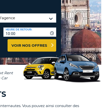
TION
NCES DE VOYAGES &
AFFILIÉS
TÈRES
U
CONNEXION
HEURE DE RETOUR:
10:00
TÈRE
VOIR NOS OFFRES
CULE
ALISER
TÈRE
CULE
L
TS
E
 internautes. Vous pouvez ainsi consulter des