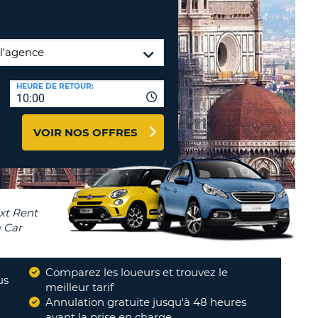
TION
NCES DE VOYAGES &
AFFILIÉS
TÈRES
U
CONNEXION
HEURE DE RETOUR:
10:00
TÈRE
VOIR NOS OFFRES
CULE
ALISER
TÈRE
CULE
L
Comparez les loueurs et trouvez le
us
meilleur tarif
E
Annulation gratuite jusqu'à 48 heures
avant la prise en charge