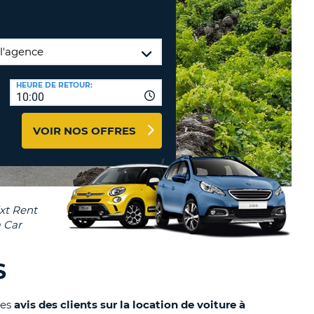
TION
NCES DE VOYAGES &
AFFILIÉS
TÈRES
U
CONNEXION
HEURE DE RETOUR:
10:00
TÈRE
VOIR NOS OFFRES
CULE
ALISER
TÈRE
CULE
L
S
E
les
avis des clients sur la location de voiture à