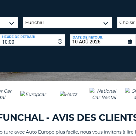
8-
VÉRIFICA
AGE
16
DU
CARAC
NOUVEA
AU
MOT
HEURE DE RETRAIT:
DATE DE RETOUR:
MOINS
DE
10:00
UN
PASSE
CARAC
MAJUS
AU
MOINS
RÉINITI
LE
UN
MOT
CARAC
DE
PASSE
MINUS
AU
MOINS
CANCE
FUNCHAL - AVIS DES CLIENT
UN
CHIFFR
iture avec Auto Europe plus facile, nous vous invitons à lire 
AU