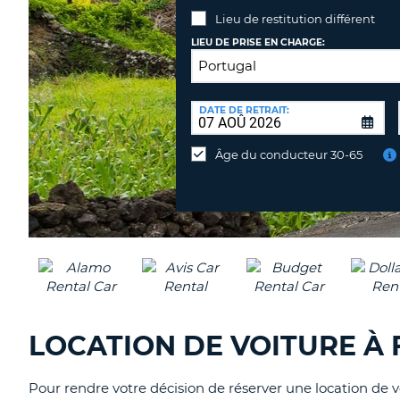
Lieu de restitution différent
LIEU DE PRISE EN CHARGE:
LIEU
DE
DATE DE RETRAIT:
Lieu
RESTITUTION:
de
Âge du conducteur 30-65
restitution
différent
LOCATION DE VOITURE À 
Pour rendre votre décision de réserver une location de vo