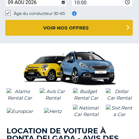
10:00
T
Âge du conducteur 30-65
VOIR NOS OFFRES
LOCATION DE VOITURE À
PONTA DELGADA - AVIS DES
H