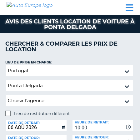
AUTO
LOCATION
LOCATION
CAMPING-
SUPPORT
EUROPE
DE
DE
PARTENAIRES
CAR
CLIENT
VOITURE
VOITURE
AVIS DES CLIENTS LOCATION DE VOITURE À
PONTA DELGADA
CAMPING-
CAR
CHERCHER & COMPARER LES PRIX DE
PARTENAIRES
LOCATION
SUPPORT
ON
LIEU DE PRISE EN CHARGE:
CLIENT
Lieu
MON
de
COMPTE
restitution
différent
GÉRER
MA
RÉSERVATION
Lieu de restitution différent
FRANCE
LIEU
HEURE DE RETRAIT:
DE
DATE DE RETRAIT:
10:00
RESTITUTION:
HEURE DE RETOUR:
DATE DE RETOUR: