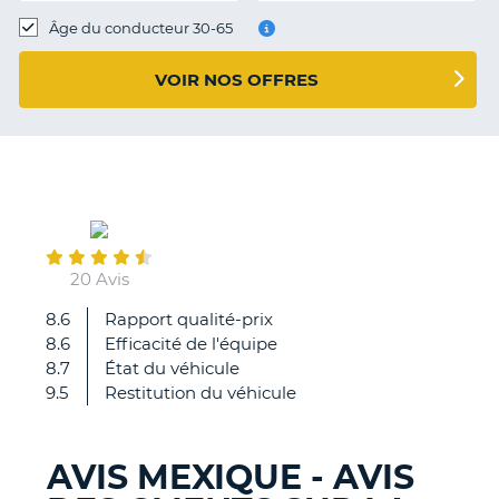
T
Âge du conducteur 30-65
VOIR NOS OFFRES
November
08
20 Avis
8.6
Rapport qualité-prix
Personnel
8.6
Efficacité de l'équipe
efficace,
8.7
État du véhicule
voiture
9.5
Restitution du véhicule
disponible
conforme
a
AVIS MEXIQUE - AVIS
la
H