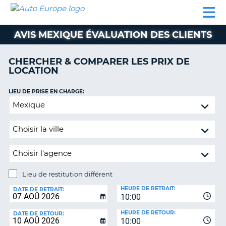
AUTO
LOCATION
LOCATION
CAMPING-
SUPPORT
EUROPE
DE
DE
PARTENAIRES
CAR
CLIENT
VOITURE
VOITURE
AVIS MEXIQUE ÉVALUATION DES CLIENTS
CAMPING-
CAR
CHERCHER & COMPARER LES PRIX DE
LOCATION
PARTENAIRES
SUPPORT
LIEU DE PRISE EN CHARGE:
ON
CLIENT
Lieu
de
MON
restitution
COMPTE
différent
GÉRER
MA
RÉSERVATION
Lieu de restitution différent
LIEU
FRANCE
HEURE DE RETRAIT:
DE
DATE DE RETRAIT:
10:00
RESTITUTION:
HEURE DE RETOUR:
DATE DE RETOUR:
10:00