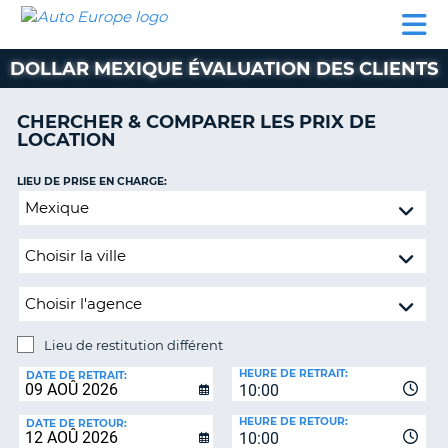
AUTO
LOCATION
LOCATION
CAMPING-
SUPPORT
EUROPE
DE
DE
PARTENAIRES
CAR
CLIENT
VOITURE
VOITURE
DOLLAR MEXIQUE ÉVALUATION DES CLIENTS
CAMPING-
CAR
CHERCHER & COMPARER LES PRIX DE
LOCATION
PARTENAIRES
SUPPORT
LIEU DE PRISE EN CHARGE:
ON
CLIENT
Lieu
de
MON
restitution
COMPTE
différent
GÉRER
MA
RÉSERVATION
Lieu de restitution différent
LIEU
FRANCE
HEURE DE RETRAIT:
DE
DATE DE RETRAIT:
10:00
RESTITUTION:
HEURE DE RETOUR:
DATE DE RETOUR:
10:00