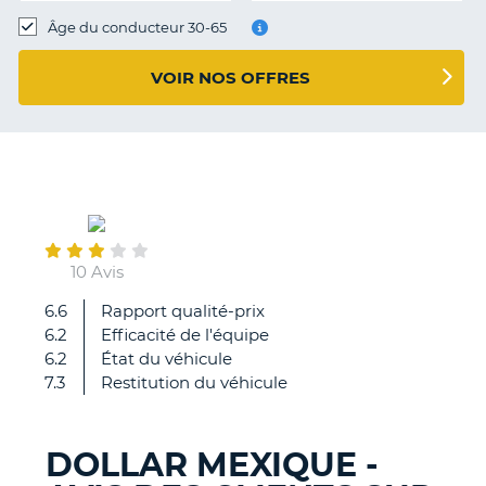
T
Âge du conducteur 30-65
VOIR NOS OFFRES
May
02
10 Avis
6.6
Rapport qualité-prix
Très
6.2
Efficacité de l'équipe
bon
6.2
État du véhicule
accueil
7.3
Restitution du véhicule
DOLLAR MEXIQUE -
H