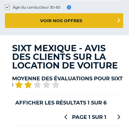
T
Âge du conducteur 30-65
VOIR NOS OFFRES
SIXT MEXIQUE - AVIS
DES CLIENTS SUR LA
LOCATION DE VOITURE
MOYENNE DES ÉVALUATIONS POUR SIXT
:
AFFICHER LES RÉSULTATS 1 SUR 6
PAGE 1 SUR 1
H