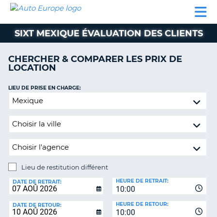
AUTO
LOCATION
LOCATION
CAMPING-
SUPPORT
EUROPE
DE
DE
PARTENAIRES
CAR
CLIENT
VOITURE
VOITURE
SIXT MEXIQUE ÉVALUATION DES CLIENTS
CAMPING-
CAR
CHERCHER & COMPARER LES PRIX DE
LOCATION
PARTENAIRES
SUPPORT
LIEU DE PRISE EN CHARGE:
ON
CLIENT
Lieu
de
MON
restitution
COMPTE
différent
GÉRER
MA
RÉSERVATION
Lieu de restitution différent
LIEU
FRANCE
HEURE DE RETRAIT:
DE
DATE DE RETRAIT:
10:00
RESTITUTION:
HEURE DE RETOUR:
DATE DE RETOUR:
10:00