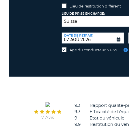
Lieu de restitution différent
LIEU DE PRISE EN CHARGE:
LIEU
DE
DATE DE RETRAIT:
Lieu
RESTITUTION:
de
Âge du conducteur 30-65
restitution
différent
9.3
Rapport qualité-pr
9.3
Efficacité de l'équ
7 Avis
9
État du véhicule
9.9
Restitution du véh