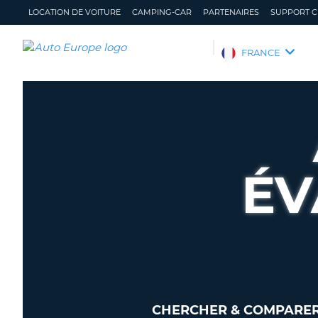
LOCATION DE VOITURE
CAMPING-CAR
PARTENAIRES
SUPPORT C
AUTO
FRANCE
EUROPE
LOCATION
DE
VOITURE
CAMPING-
CAR
ÉV
PARTENAIRES
SUPPORT
CLIENT
MON
GÉRER
COMPTE
MA
RÉSERVATION
FRANCE
CHERCHER & COMPARER 