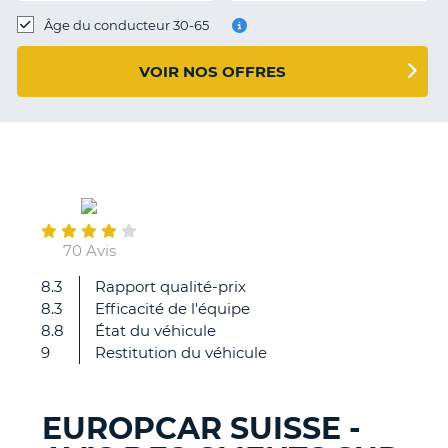
T
Âge du conducteur 30-65
VOIR NOS OFFRES
September
02
70 Avis
8.3
Rapport qualité-prix
Je
8.3
Efficacité de l'équipe
suis
8.8
État du véhicule
très
9
Restitution du véhicule
satisfait,
car
étant
EUROPCAR SUISSE -
client
H