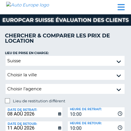
AUTO
LOCATION
LOCATION
CAMPING-
SUPPORT
EUROPE
DE
DE
PARTENAIRES
CAR
CLIENT
VOITURE
VOITURE
EUROPCAR SUISSE ÉVALUATION DES CLIENTS
CAMPING-
CAR
CHERCHER & COMPARER LES PRIX DE
LOCATION
PARTENAIRES
SUPPORT
LIEU DE PRISE EN CHARGE:
ON
CLIENT
Lieu
de
MON
restitution
COMPTE
différent
GÉRER
MA
RÉSERVATION
Lieu de restitution différent
LIEU
FRANCE
HEURE DE RETRAIT:
DE
DATE DE RETRAIT:
10:00
RESTITUTION:
HEURE DE RETOUR:
DATE DE RETOUR:
10:00