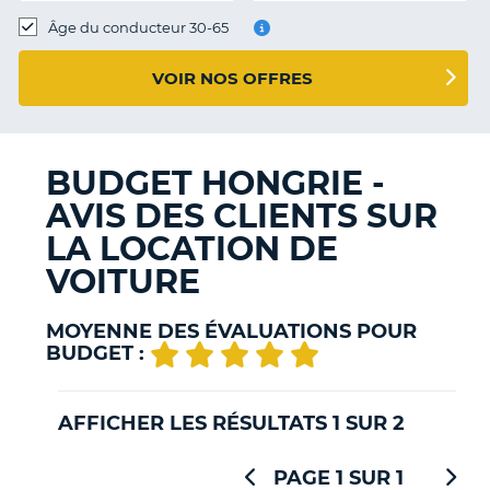
T
Âge du conducteur 30-65
VOIR NOS OFFRES
BUDGET HONGRIE -
AVIS DES CLIENTS SUR
LA LOCATION DE
VOITURE
MOYENNE DES ÉVALUATIONS POUR
BUDGET :
AFFICHER LES RÉSULTATS 1 SUR 2
PAGE 1 SUR 1
H