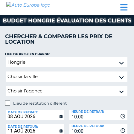
AUTO
LOCATION
LOCATION
CAMPING-
SUPPORT
EUROPE
DE
DE
PARTENAIRES
CAR
CLIENT
VOITURE
VOITURE
BUDGET HONGRIE ÉVALUATION DES CLIENTS
CAMPING-
CAR
CHERCHER & COMPARER LES PRIX DE
LOCATION
PARTENAIRES
SUPPORT
LIEU DE PRISE EN CHARGE:
ON
CLIENT
Lieu
de
MON
restitution
COMPTE
différent
GÉRER
MA
RÉSERVATION
Lieu de restitution différent
LIEU
FRANCE
HEURE DE RETRAIT:
DE
DATE DE RETRAIT:
10:00
RESTITUTION:
HEURE DE RETOUR:
DATE DE RETOUR:
10:00