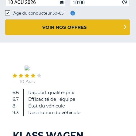
10:00
T
Âge du conducteur 30-65
VOIR NOS OFFRES
November
16
10 Avis
6.6
Rapport qualité-prix
Personnel
6.7
Efficacité de l'équipe
très
8
État du véhicule
compétent
9.3
Restitution du véhicule
et
accueillant
KLASS WAGEN
H