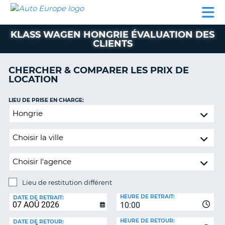
AUTO
LOCATION
LOCATION
CAMPING-
SUPPORT
EUROPE
DE
DE
PARTENAIRES
CAR
CLIENT
VOITURE
VOITURE
KLASS WAGEN HONGRIE ÉVALUATION DES
CLIENTS
CAMPING-
CAR
CHERCHER & COMPARER LES PRIX DE
PARTENAIRES
LOCATION
SUPPORT
ON
LIEU DE PRISE EN CHARGE:
CLIENT
Lieu
MON
de
COMPTE
restitution
différent
GÉRER
MA
RÉSERVATION
Lieu de restitution différent
FRANCE
LIEU
HEURE DE RETRAIT:
DE
DATE DE RETRAIT:
10:00
RESTITUTION:
HEURE DE RETOUR:
DATE DE RETOUR: