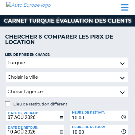
AUTO
LOCATION
LOCATION
CAMPING-
SUPPORT
EUROPE
DE
DE
PARTENAIRES
CAR
CLIENT
VOITURE
VOITURE
CARNET TURQUIE ÉVALUATION DES CLIENTS
CAMPING-
CAR
CHERCHER & COMPARER LES PRIX DE
LOCATION
PARTENAIRES
SUPPORT
LIEU DE PRISE EN CHARGE:
ON
CLIENT
Lieu
de
MON
restitution
COMPTE
différent
GÉRER
MA
RÉSERVATION
Lieu de restitution différent
LIEU
FRANCE
HEURE DE RETRAIT:
DE
DATE DE RETRAIT:
10:00
RESTITUTION:
HEURE DE RETOUR:
DATE DE RETOUR:
10:00