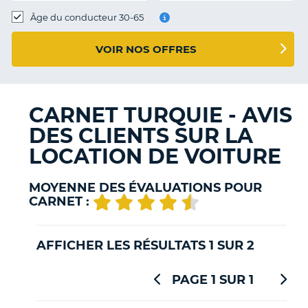
T
Âge du conducteur 30-65
VOIR NOS OFFRES
CARNET TURQUIE - AVIS
DES CLIENTS SUR LA
LOCATION DE VOITURE
MOYENNE DES ÉVALUATIONS POUR
CARNET :
AFFICHER LES RÉSULTATS 1 SUR 2
PAGE 1 SUR 1
H