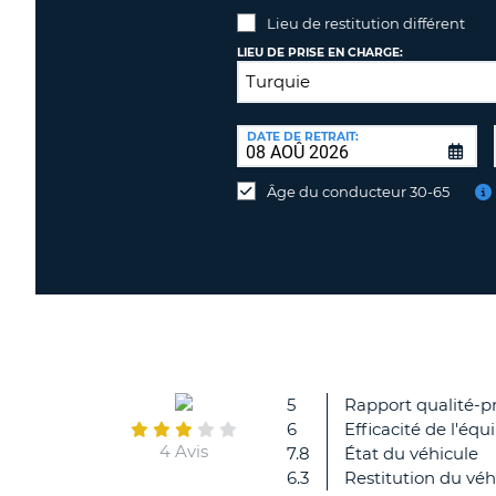
Lieu de restitution différent
LIEU DE PRISE EN CHARGE:
LIEU
DE
DATE DE RETRAIT:
Lieu
RESTITUTION:
de
Âge du conducteur 30-65
restitution
différent
5
Rapport qualité-pr
6
Efficacité de l'équ
4 Avis
7.8
État du véhicule
6.3
Restitution du véh