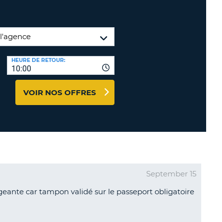
TION
NCES DE VOYAGES &
AFFILIÉS
TÈRES
U
CONNEXION
HEURE DE RETOUR:
10:00
TÈRE
VOIR NOS OFFRES
CULE
ALISER
TÈRE
CULE
September 15
L
geante car tampon validé sur le passeport obligatoire
E