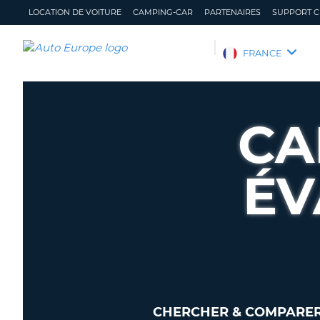
LOCATION DE VOITURE
CAMPING-CAR
PARTENAIRES
SUPPORT C
AUTO
FRANCE
EUROPE
LOCATION
DE
CA
VOITURE
CAMPING-
CAR
ÉV
PARTENAIRES
SUPPORT
CLIENT
MON
GÉRER
COMPTE
MA
RÉSERVATION
FRANCE
CHERCHER & COMPARER 