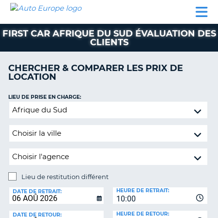
AUTO
LOCATION
LOCATION
CAMPING-
SUPPORT
EUROPE
DE
DE
PARTENAIRES
CAR
CLIENT
VOITURE
VOITURE
FIRST CAR AFRIQUE DU SUD ÉVALUATION DES
CLIENTS
CAMPING-
CAR
CHERCHER & COMPARER LES PRIX DE
PARTENAIRES
LOCATION
SUPPORT
ON
LIEU DE PRISE EN CHARGE:
CLIENT
Lieu
MON
de
COMPTE
restitution
différent
GÉRER
MA
RÉSERVATION
Lieu de restitution différent
FRANCE
LIEU
HEURE DE RETRAIT:
DE
DATE DE RETRAIT:
10:00
RESTITUTION:
HEURE DE RETOUR:
DATE DE RETOUR: