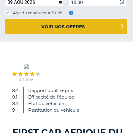
10:00
T
Âge du conducteur 30-65
VOIR NOS OFFRES
April
30
43 Avis
8.4
Rapport qualité-prix
Excellente
9.1
Efficacité de l'équipe
expérience.
8.7
État du véhicule
Très
9
Restitution du véhicule
satisfait
de
ma
FIRST CAR AFRIQUE DU
location
H