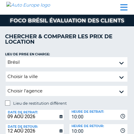
AUTO
LOCATION
LOCATION
CAMPING-
SUPPORT
EUROPE
DE
DE
PARTENAIRES
CAR
CLIENT
VOITURE
VOITURE
FOCO BRÉSIL ÉVALUATION DES CLIENTS
CAMPING-
CAR
CHERCHER & COMPARER LES PRIX DE
LOCATION
PARTENAIRES
SUPPORT
LIEU DE PRISE EN CHARGE:
ON
CLIENT
Lieu
de
MON
restitution
COMPTE
différent
GÉRER
MA
RÉSERVATION
Lieu de restitution différent
LIEU
FRANCE
HEURE DE RETRAIT:
DE
DATE DE RETRAIT:
10:00
RESTITUTION:
HEURE DE RETOUR:
DATE DE RETOUR:
10:00