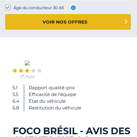
T
Âge du conducteur 30-65
VOIR NOS OFFRES
March
27
17 Avis
5.1
Rapport qualité-prix
Prise
5.5
Efficacité de l'équipe
en
6.4
État du véhicule
charge
6.8
Restitution du véhicule
et
restitution
du
FOCO BRÉSIL - AVIS DES
véhicule
H