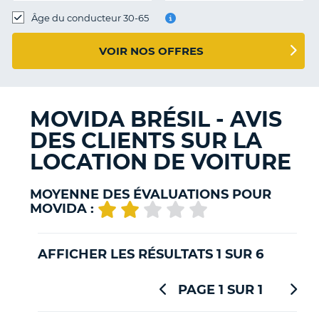
T
Âge du conducteur 30-65
VOIR NOS OFFRES
MOVIDA BRÉSIL - AVIS
DES CLIENTS SUR LA
LOCATION DE VOITURE
MOYENNE DES ÉVALUATIONS POUR
MOVIDA :
AFFICHER LES RÉSULTATS 1 SUR 6
PAGE 1 SUR 1
H