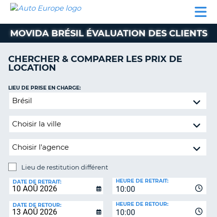
AUTO
LOCATION
LOCATION
CAMPING-
SUPPORT
EUROPE
DE
DE
PARTENAIRES
CAR
CLIENT
VOITURE
VOITURE
MOVIDA BRÉSIL ÉVALUATION DES CLIENTS
CAMPING-
CAR
CHERCHER & COMPARER LES PRIX DE
LOCATION
PARTENAIRES
SUPPORT
LIEU DE PRISE EN CHARGE:
ON
CLIENT
Lieu
de
MON
restitution
COMPTE
différent
GÉRER
MA
RÉSERVATION
Lieu de restitution différent
LIEU
FRANCE
HEURE DE RETRAIT:
DE
DATE DE RETRAIT:
10:00
RESTITUTION:
HEURE DE RETOUR:
DATE DE RETOUR:
10:00