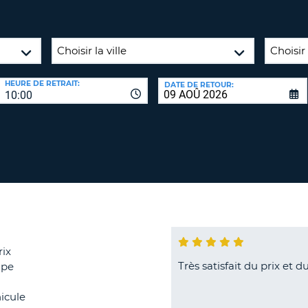
8-
VÉRIFICA
AGE
16
DU
CARAC
NOUVEA
AU
MOT
HEURE DE RETRAIT:
DATE DE RETOUR:
MOINS
DE
10:00
UN
PASSE
CARAC
MAJUS
AU
MOINS
RÉINITI
LE
UN
MOT
CARAC
DE
PASSE
MINUS
AU
MOINS
rix
CANCE
Très satisfait du prix et d
ipe
UN
CHIFFR
icule
AU