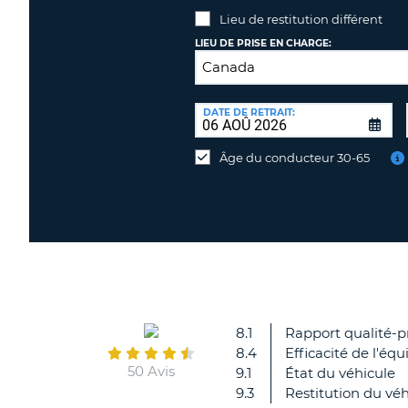
Lieu de restitution différent
LIEU DE PRISE EN CHARGE:
LIEU
DE
DATE DE RETRAIT:
Lieu
RESTITUTION:
de
Âge du conducteur 30-65
restitution
différent
8.1
Rapport qualité-p
8.4
Efficacité de l'équ
50 Avis
9.1
État du véhicule
9.3
Restitution du véh