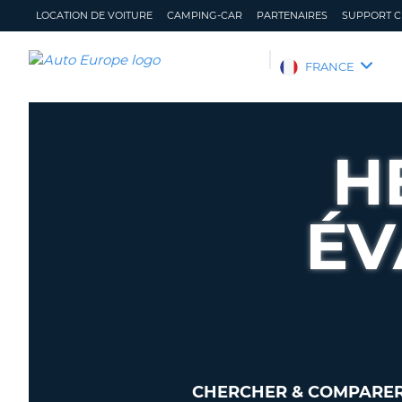
LOCATION DE VOITURE
CAMPING-CAR
PARTENAIRES
SUPPORT C
AUTO
FRANCE
EUROPE
LOCATION
DE
H
VOITURE
CAMPING-
CAR
ÉV
PARTENAIRES
SUPPORT
CLIENT
MON
GÉRER
COMPTE
MA
RÉSERVATION
FRANCE
CHERCHER & COMPARER 