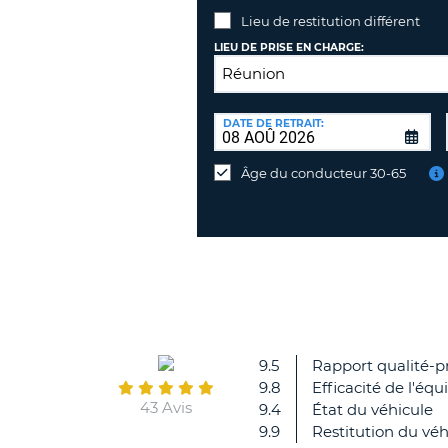
Lieu de restitution différent
LIEU DE PRISE EN CHARGE:
LIEU
DE
DATE DE RETRAIT:
Lieu
RESTITUTION:
de
Âge du conducteur 30-65
restitution
différent
9.5
Rapport qualité-pr
9.8
Efficacité de l'équ
43 Avis
9.4
État du véhicule
9.9
Restitution du véh