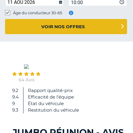
10:00
T
Âge du conducteur 30-65
VOIR NOS OFFRES
June
04
64 Avis
9.2
Rapport qualité-prix
Un
9.4
Efficacité de l'équipe
peu
9
État du véhicule
trop
9.3
Restitution du véhicule
d'attente
à
la
JUMBO RÉUNION - AVIS
livraison
H