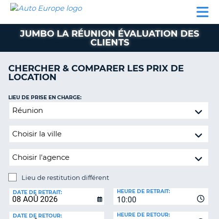
AUTO
LOCATION
LOCATION
CAMPING-
SUPPORT
EUROPE
DE
DE
PARTENAIRES
CAR
CLIENT
VOITURE
VOITURE
JUMBO LA RÉUNION ÉVALUATION DES
CLIENTS
CAMPING-
CAR
CHERCHER & COMPARER LES PRIX DE
PARTENAIRES
LOCATION
SUPPORT
ON
LIEU DE PRISE EN CHARGE:
CLIENT
Lieu
MON
de
COMPTE
restitution
différent
GÉRER
MA
RÉSERVATION
Lieu de restitution différent
FRANCE
LIEU
HEURE DE RETRAIT:
DE
DATE DE RETRAIT:
10:00
RESTITUTION:
HEURE DE RETOUR:
DATE DE RETOUR: