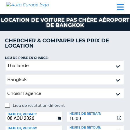
AUTO
LOCATION
LOCATION
CAMPING-
SUPPORT
EUROPE
DE
DE
PARTENAIRES
CAR
CLIENT
VOITURE
VOITURE
LOCATION DE VOITURE PAS CHÈRE AÉROPORT
DE BANGKOK
CAMPING-
CAR
CHERCHER & COMPARER LES PRIX DE
PARTENAIRES
LOCATION
SUPPORT
ON
LIEU DE PRISE EN CHARGE:
CLIENT
Lieu
MON
de
COMPTE
restitution
différent
GÉRER
MA
RÉSERVATION
Lieu de restitution différent
FRANCE
LIEU
HEURE DE RETRAIT:
DE
DATE DE RETRAIT:
10:00
RESTITUTION:
HEURE DE RETOUR:
DATE DE RETOUR: