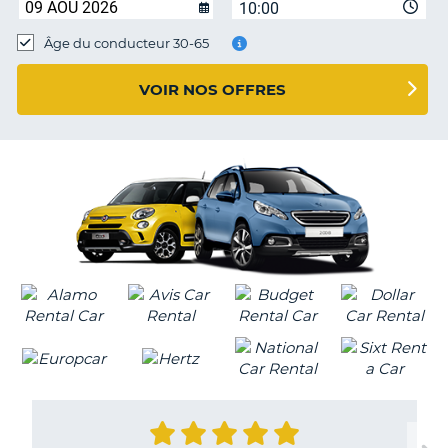
10:00
T
Âge du conducteur 30-65
VOIR NOS OFFRES
H