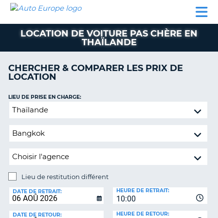
AUTO
LOCATION
LOCATION
CAMPING-
SUPPORT
EUROPE
DE
DE
PARTENAIRES
CAR
CLIENT
VOITURE
VOITURE
LOCATION DE VOITURE PAS CHÈRE EN
THAÏLANDE
CAMPING-
CAR
CHERCHER & COMPARER LES PRIX DE
PARTENAIRES
LOCATION
SUPPORT
ON
LIEU DE PRISE EN CHARGE:
CLIENT
Lieu
MON
de
COMPTE
restitution
différent
GÉRER
MA
RÉSERVATION
Lieu de restitution différent
FRANCE
LIEU
HEURE DE RETRAIT:
DE
DATE DE RETRAIT:
10:00
RESTITUTION:
HEURE DE RETOUR:
DATE DE RETOUR: