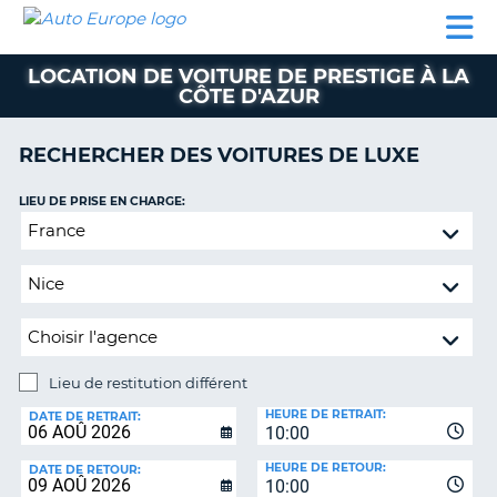
AUTO
LOCATION
LOCATION
CAMPING-
SUPPORT
EUROPE
DE
DE
PARTENAIRES
CAR
CLIENT
VOITURE
VOITURE
LOCATION DE VOITURE DE PRESTIGE À LA
CÔTE D'AZUR
CAMPING-
CAR
RECHERCHER DES VOITURES DE LUXE
PARTENAIRES
SUPPORT
LIEU DE PRISE EN CHARGE:
ON
CLIENT
Lieu
de
MON
restitution
COMPTE
différent
GÉRER
MA
RÉSERVATION
Lieu de restitution différent
LIEU
FRANCE
HEURE DE RETRAIT:
DE
DATE DE RETRAIT:
10:00
RESTITUTION:
HEURE DE RETOUR:
DATE DE RETOUR:
10:00