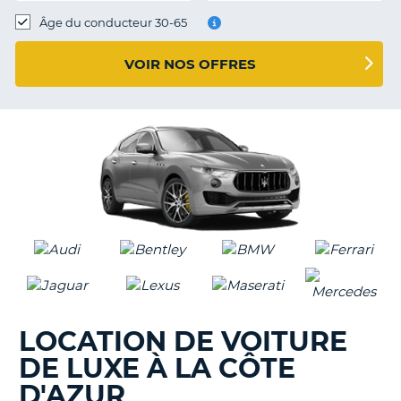
T
Âge du conducteur 30-65
VOIR NOS OFFRES
LOCATION DE VOITURE
DE LUXE À LA CÔTE
D'AZUR
H