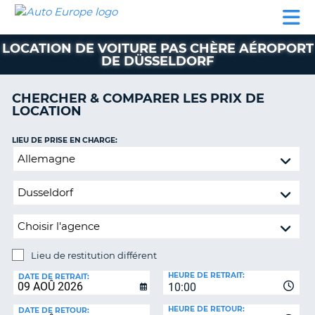
AUTO
LOCATION
LOCATION
CAMPING-
SUPPORT
EUROPE
DE
DE
PARTENAIRES
CAR
CLIENT
VOITURE
VOITURE
LOCATION DE VOITURE PAS CHÈRE AÉROPORT
DE DÜSSELDORF
CAMPING-
CAR
CHERCHER & COMPARER LES PRIX DE
PARTENAIRES
LOCATION
SUPPORT
ON
LIEU DE PRISE EN CHARGE:
CLIENT
Lieu
MON
de
COMPTE
restitution
différent
GÉRER
MA
RÉSERVATION
Lieu de restitution différent
FRANCE
LIEU
HEURE DE RETRAIT:
DE
DATE DE RETRAIT:
10:00
RESTITUTION:
HEURE DE RETOUR:
DATE DE RETOUR: