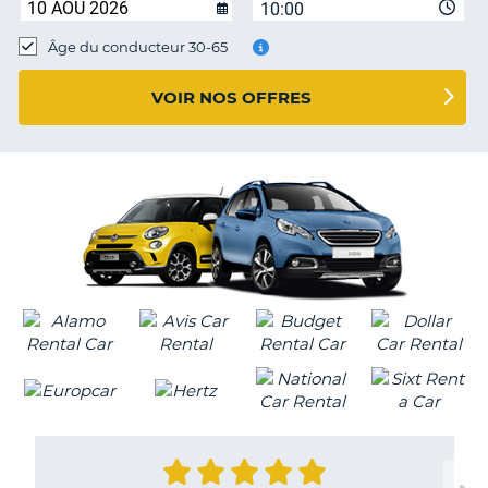
10:00
T
Âge du conducteur 30-65
VOIR NOS OFFRES
H