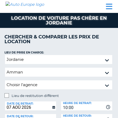
AUTO
LOCATION
LOCATION
CAMPING-
SUPPORT
EUROPE
DE
DE
PARTENAIRES
CAR
CLIENT
VOITURE
VOITURE
LOCATION DE VOITURE PAS CHÈRE EN
JORDANIE
CAMPING-
CAR
CHERCHER & COMPARER LES PRIX DE
PARTENAIRES
LOCATION
SUPPORT
ON
LIEU DE PRISE EN CHARGE:
CLIENT
Lieu
MON
de
COMPTE
restitution
différent
GÉRER
MA
RÉSERVATION
Lieu de restitution différent
FRANCE
LIEU
HEURE DE RETRAIT:
DE
DATE DE RETRAIT:
10:00
RESTITUTION:
HEURE DE RETOUR:
DATE DE RETOUR: