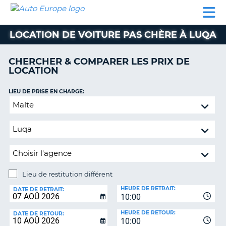
AUTO
LOCATION
LOCATION
CAMPING-
SUPPORT
EUROPE
DE
DE
PARTENAIRES
CAR
CLIENT
VOITURE
VOITURE
LOCATION DE VOITURE PAS CHÈRE À LUQA
CAMPING-
CAR
CHERCHER & COMPARER LES PRIX DE
LOCATION
PARTENAIRES
SUPPORT
LIEU DE PRISE EN CHARGE:
ON
CLIENT
Lieu
de
MON
restitution
COMPTE
différent
GÉRER
MA
RÉSERVATION
Lieu de restitution différent
LIEU
FRANCE
HEURE DE RETRAIT:
DE
DATE DE RETRAIT:
10:00
RESTITUTION:
HEURE DE RETOUR:
DATE DE RETOUR:
10:00