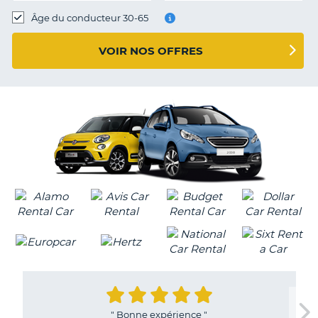
T
Âge du conducteur 30-65
VOIR NOS OFFRES
"
Bonne expérience
"
H