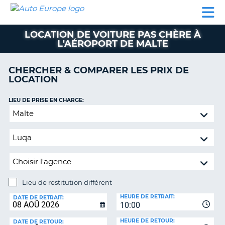
AUTO
LOCATION
LOCATION
CAMPING-
SUPPORT
EUROPE
DE
DE
PARTENAIRES
CAR
CLIENT
VOITURE
VOITURE
LOCATION DE VOITURE PAS CHÈRE À
L'AÉROPORT DE MALTE
CAMPING-
CAR
CHERCHER & COMPARER LES PRIX DE
PARTENAIRES
LOCATION
SUPPORT
ON
LIEU DE PRISE EN CHARGE:
CLIENT
Lieu
MON
de
COMPTE
restitution
différent
GÉRER
MA
RÉSERVATION
Lieu de restitution différent
FRANCE
LIEU
HEURE DE RETRAIT:
DE
DATE DE RETRAIT:
10:00
RESTITUTION:
HEURE DE RETOUR:
DATE DE RETOUR: