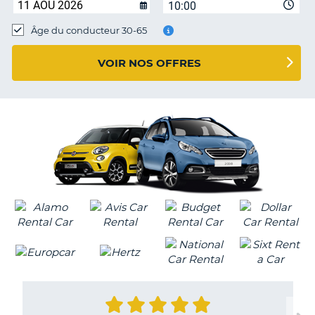
10:00
T
Âge du conducteur 30-65
VOIR NOS OFFRES
H