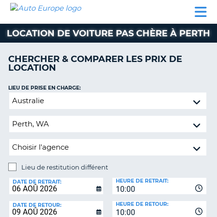
AUTO
LOCATION
LOCATION
CAMPING-
SUPPORT
EUROPE
DE
DE
PARTENAIRES
CAR
CLIENT
VOITURE
VOITURE
LOCATION DE VOITURE PAS CHÈRE À PERTH
CAMPING-
CAR
CHERCHER & COMPARER LES PRIX DE
LOCATION
PARTENAIRES
SUPPORT
LIEU DE PRISE EN CHARGE:
ON
CLIENT
Lieu
de
MON
restitution
COMPTE
différent
GÉRER
MA
RÉSERVATION
Lieu de restitution différent
LIEU
FRANCE
HEURE DE RETRAIT:
DE
DATE DE RETRAIT:
10:00
RESTITUTION:
HEURE DE RETOUR:
DATE DE RETOUR:
10:00