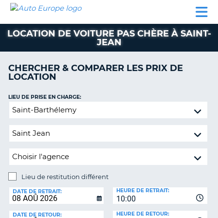
AUTO
LOCATION
LOCATION
CAMPING-
SUPPORT
EUROPE
DE
DE
PARTENAIRES
CAR
CLIENT
VOITURE
VOITURE
LOCATION DE VOITURE PAS CHÈRE À SAINT-
JEAN
CAMPING-
CAR
CHERCHER & COMPARER LES PRIX DE
PARTENAIRES
LOCATION
SUPPORT
ON
LIEU DE PRISE EN CHARGE:
CLIENT
Lieu
MON
de
COMPTE
restitution
différent
GÉRER
MA
RÉSERVATION
Lieu de restitution différent
FRANCE
LIEU
HEURE DE RETRAIT:
DE
DATE DE RETRAIT:
10:00
RESTITUTION:
HEURE DE RETOUR:
DATE DE RETOUR: