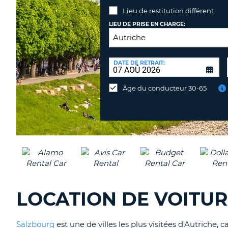
Lieu de restitution différent
LIEU DE PRISE EN CHARGE:
LIEU
DE
DATE DE RETRAIT:
Lieu
RESTITUTION:
de
Âge du conducteur 30-65
restitution
différent
LOCATION DE VOITUR
Salzbourg
est une de villes les plus visitées d'Autriche,