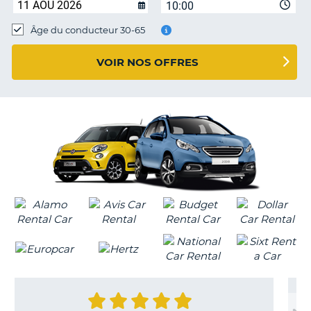
10:00
T
Âge du conducteur 30-65
VOIR NOS OFFRES
H