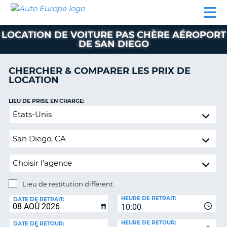
AUTO
LOCATION
LOCATION
CAMPING-
SUPPORT
EUROPE
DE
DE
PARTENAIRES
CAR
CLIENT
VOITURE
VOITURE
LOCATION DE VOITURE PAS CHÈRE AÉROPORT
DE SAN DIEGO
CAMPING-
CAR
CHERCHER & COMPARER LES PRIX DE
PARTENAIRES
LOCATION
SUPPORT
ON
LIEU DE PRISE EN CHARGE:
CLIENT
Lieu
MON
de
COMPTE
restitution
différent
GÉRER
MA
RÉSERVATION
Lieu de restitution différent
FRANCE
LIEU
HEURE DE RETRAIT:
DE
DATE DE RETRAIT:
10:00
RESTITUTION:
HEURE DE RETOUR:
DATE DE RETOUR: