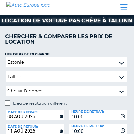
AUTO
LOCATION
LOCATION
CAMPING-
SUPPORT
EUROPE
DE
DE
PARTENAIRES
CAR
CLIENT
VOITURE
VOITURE
LOCATION DE VOITURE PAS CHÈRE À TALLINN
CAMPING-
CAR
CHERCHER & COMPARER LES PRIX DE
LOCATION
PARTENAIRES
SUPPORT
LIEU DE PRISE EN CHARGE:
ON
CLIENT
Lieu
de
MON
restitution
COMPTE
différent
GÉRER
MA
RÉSERVATION
Lieu de restitution différent
LIEU
FRANCE
HEURE DE RETRAIT:
DE
DATE DE RETRAIT:
10:00
RESTITUTION:
HEURE DE RETOUR:
DATE DE RETOUR:
10:00